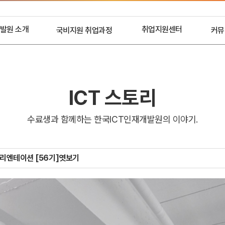
발원 소개
취업지원센터
국비지원 취업과정
커뮤
개요
국비무료과정
취업 프로세스
HRD
인사말
취업 현황
IC
연혁
취업기업 및 관계기업
ICT 스토리
 및 장비
인재채용 문의
수료생과 함께하는 한국ICT인재개발원의 이야기.
요강사소개
아오시는길
오리엔테이션 [56기]엿보기