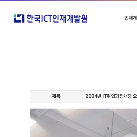
인재개
시설
주
찾
제목
2024년 IT취업과정개강 