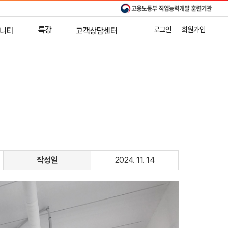
특강
로그인
회원가입
니티
고객상담센터
수강후기
AI활용특강
온라인상담
T스토리
공지사항
기업교육문의
제휴문의
작성일
2024. 11. 14